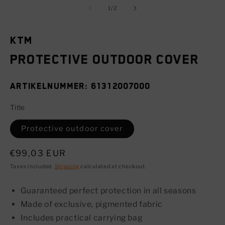
in
1
of
m
1
/
2
in
modal
KTM
Protective outdoor cover
SKU:
61312007000
Title
Protective outdoor cover
Regular
€99,03 EUR
price
Taxes included.
Shipping
calculated at checkout.
Guaranteed perfect protection in all seasons
Made of exclusive, pigmented fabric
Includes practical carrying bag