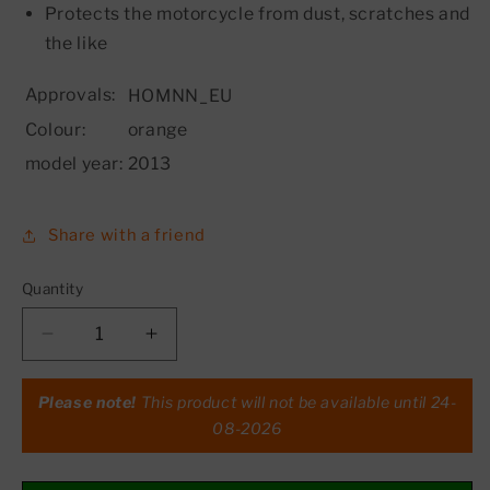
Protects the motorcycle from dust, scratches and
the like
Approvals:
HOMNN_EU
Colour:
orange
model year:
2013
Share with a friend
Quantity
Decrease
Increase
quantity
quantity
for
for
Please note!
This product will not be available until
24-
Protective
Protective
08-2026
outdoor
outdoor
cover
cover